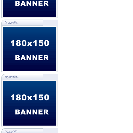
ᲠᲔᲙᲚᲐᲛᲐ..
ᲠᲔᲙᲚᲐᲛᲐ..
ᲠᲔᲙᲚᲐᲛᲐ...