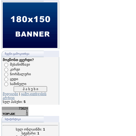
ᲩᲕᲔᲜᲘ ᲒᲐᲛᲝᲙᲘᲗᲮᲕᲐ
მოგწონთ გვერდი?
შესანიშნავი
კარგი
ნორმალური
ცუდი
საშინელი
შედეგები
|
გამოკითხვების
არქივი
სულ პასუხი:
5
ᲡᲢᲐᲢᲘᲡᲢᲘᲙᲐ
სულ ონლაინში:
1
სტუმარი:
1