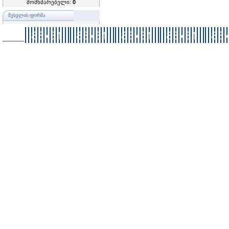
მომხმარებელი:
0
ᲨᲔᲡᲕᲚᲘᲡ ᲤᲝᲠᲛᲐ
–––––––