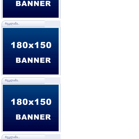
ᲠᲔᲙᲚᲐᲛᲐ..
ᲠᲔᲙᲚᲐᲛᲐ..
ᲠᲔᲙᲚᲐᲛᲐ...