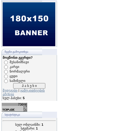
ᲩᲕᲔᲜᲘ ᲒᲐᲛᲝᲙᲘᲗᲮᲕᲐ
მოგწონთ გვერდი?
შესანიშნავი
კარგი
ნორმალური
ცუდი
საშინელი
შედეგები
|
გამოკითხვების
არქივი
სულ პასუხი:
5
ᲡᲢᲐᲢᲘᲡᲢᲘᲙᲐ
სულ ონლაინში:
1
სტუმარი:
1