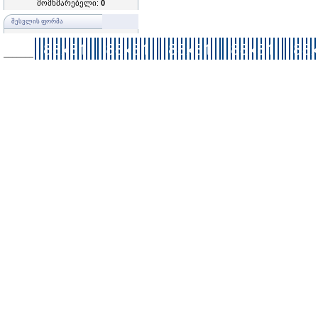
მომხმარებელი:
0
ᲨᲔᲡᲕᲚᲘᲡ ᲤᲝᲠᲛᲐ
–––––––