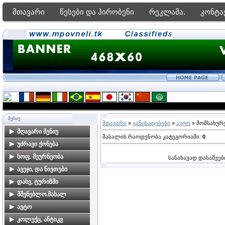
მთავარი
წესები და პირობენი
რეკლამა.
კონტა
ᲛᲔᲜᲘᲣ
მთავარი
»
განცხადებები
»
ავტო
» მომსახურ
მღავარი მენიუ
მასალის რაოდენობა კატეგორიაში
:
0
მთავარი გვერდი
უძრავი ქონება
ფორუმი
ბინები თბილისში
სოფ. მეურნეობა
სანახავად დასაშვებ
ძებნა საიტზე
კარკასები, ახალი
ალკოჰოლური სასმელები
ავეჯი, და ნივთები
მშენებლობები
მზა პროდუქტები
ავეჯი
დასვ, ტურიზმი
კერძო სახლები
მებაღეობა
დამზადება-რესტავრაცია
ბინების გაქირავება
მშენებლო.მასალ
თბილისში
საზღვაო კურორტებზე
მეცხოველეობა
საოჯახო ნივთებია
მშენებლობა,
ავტო
მიწის ნაკვეთები
ბინების გაქირავება სამთო
მომსახურეობა
თბილისში
მეფუტკრეობა
ავტომობილები
კოლექც, ანტიკვ
კურორტებზე