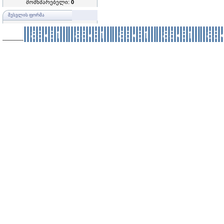
მომხმარებელი:
0
ᲨᲔᲡᲕᲚᲘᲡ ᲤᲝᲠᲛᲐ
–––––––