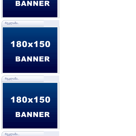
ᲠᲔᲙᲚᲐᲛᲐ..
ᲠᲔᲙᲚᲐᲛᲐ..
ᲠᲔᲙᲚᲐᲛᲐ...