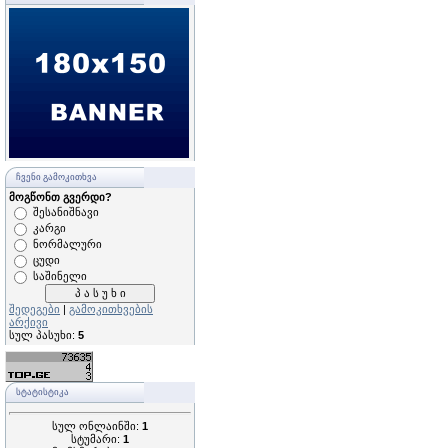
ᲩᲕᲔᲜᲘ ᲒᲐᲛᲝᲙᲘᲗᲮᲕᲐ
მოგწონთ გვერდი?
შესანიშნავი
კარგი
ნორმალური
ცუდი
საშინელი
შედეგები
|
გამოკითხვების
არქივი
სულ პასუხი:
5
ᲡᲢᲐᲢᲘᲡᲢᲘᲙᲐ
სულ ონლაინში:
1
სტუმარი:
1