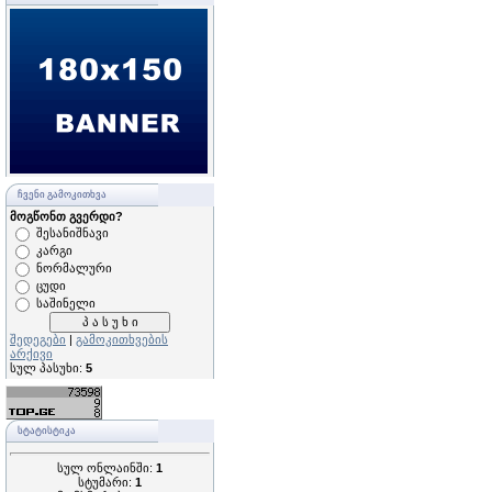
ᲩᲕᲔᲜᲘ ᲒᲐᲛᲝᲙᲘᲗᲮᲕᲐ
მოგწონთ გვერდი?
შესანიშნავი
კარგი
ნორმალური
ცუდი
საშინელი
შედეგები
|
გამოკითხვების
არქივი
სულ პასუხი:
5
ᲡᲢᲐᲢᲘᲡᲢᲘᲙᲐ
სულ ონლაინში:
1
სტუმარი:
1