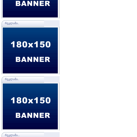
ᲠᲔᲙᲚᲐᲛᲐ..
ᲠᲔᲙᲚᲐᲛᲐ..
ᲠᲔᲙᲚᲐᲛᲐ...