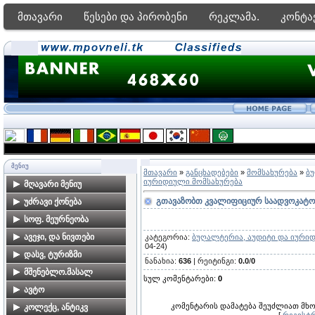
მთავარი
წესები და პირობენი
რეკლამა.
კონტა
ᲛᲔᲜᲘᲣ
მთავარი
»
განცხადებები
»
მომსახურება
»
ბ
იურიდიული მომსახურება
მღავარი მენიუ
გთავაზობთ კვალიფიციურ საადვოკატო მ
მთავარი გვერდი
უძრავი ქონება
ფორუმი
ბინები თბილისში
სოფ. მეურნეობა
ძებნა საიტზე
კარკასები, ახალი
ალკოჰოლური სასმელები
ავეჯი, და ნივთები
კატეგორია
:
ბუღალტერია, აუდიტი და იური
მშენებლობები
04-24)
მზა პროდუქტები
ავეჯი
დასვ, ტურიზმი
ნანახია
:
636
|
რეიტინგი
:
0.0
/
0
კერძო სახლები
მებაღეობა
დამზადება-რესტავრაცია
ბინების გაქირავება
მშენებლო.მასალ
თბილისში
სულ კომენტარები
:
0
საზღვაო კურორტებზე
მეცხოველეობა
საოჯახო ნივთებია
მშენებლობა,
ავტო
მიწის ნაკვეთები
ბინების გაქირავება სამთო
მომსახურეობა
თბილისში
კომენტარის დამატება შეუძლიათ მ
მეფუტკრეობა
ავტომობილები
კოლექც, ანტიკვ
კურორტებზე