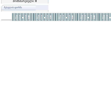
მომხმარებელი:
0
ᲨᲔᲡᲕᲚᲘᲡ ᲤᲝᲠᲛᲐ
–––––––