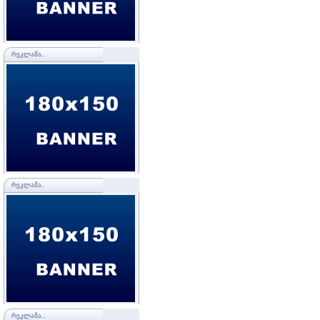
ᲠᲔᲙᲚᲐᲛᲐ..
ᲠᲔᲙᲚᲐᲛᲐ..
ᲠᲔᲙᲚᲐᲛᲐ...