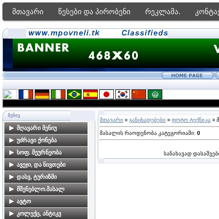
მთავარი
წესები და პირობენი
რეკლამა.
კონტა
ᲛᲔᲜᲘᲣ
მთავარი
»
განცხადებები
»
ფოტო ტექნიკა
» 
მღავარი მენიუ
მასალის რაოდენობა კატეგორიაში
:
0
მთავარი გვერდი
უძრავი ქონება
ფორუმი
ბინები თბილისში
სოფ. მეურნეობა
სანახავად დასაშვებ
ძებნა საიტზე
კარკასები, ახალი
ალკოჰოლური სასმელები
ავეჯი, და ნივთები
მშენებლობები
მზა პროდუქტები
ავეჯი
დასვ, ტურიზმი
კერძო სახლები
მებაღეობა
დამზადება-რესტავრაცია
ბინების გაქირავება
მშენებლო.მასალ
თბილისში
საზღვაო კურორტებზე
მეცხოველეობა
საოჯახო ნივთებია
მშენებლობა,
ავტო
მიწის ნაკვეთები
ბინების გაქირავება სამთო
მომსახურეობა
თბილისში
მეფუტკრეობა
ავტომობილები
კოლექც, ანტიკვ
კურორტებზე