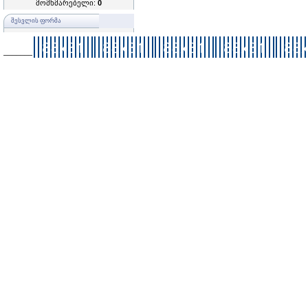
მომხმარებელი:
0
ᲨᲔᲡᲕᲚᲘᲡ ᲤᲝᲠᲛᲐ
–––––––