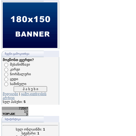
ᲩᲕᲔᲜᲘ ᲒᲐᲛᲝᲙᲘᲗᲮᲕᲐ
მოგწონთ გვერდი?
შესანიშნავი
კარგი
ნორმალური
ცუდი
საშინელი
შედეგები
|
გამოკითხვების
არქივი
სულ პასუხი:
5
ᲡᲢᲐᲢᲘᲡᲢᲘᲙᲐ
სულ ონლაინში:
1
სტუმარი:
1