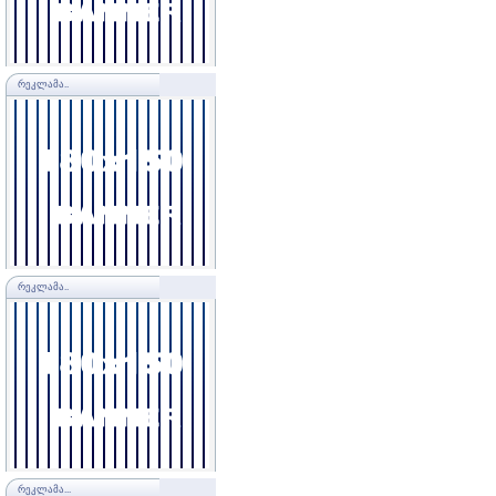
ᲠᲔᲙᲚᲐᲛᲐ..
ᲠᲔᲙᲚᲐᲛᲐ..
ᲠᲔᲙᲚᲐᲛᲐ...