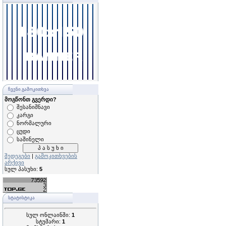
ᲩᲕᲔᲜᲘ ᲒᲐᲛᲝᲙᲘᲗᲮᲕᲐ
მოგწონთ გვერდი?
შესანიშნავი
კარგი
ნორმალური
ცუდი
საშინელი
შედეგები
|
გამოკითხვების
არქივი
სულ პასუხი:
5
ᲡᲢᲐᲢᲘᲡᲢᲘᲙᲐ
სულ ონლაინში:
1
სტუმარი:
1