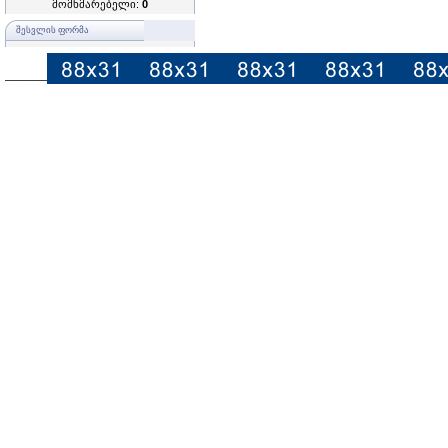
მომხმარებელი:
0
ᲨᲔᲡᲕᲚᲘᲡ ᲤᲝᲠᲛᲐ
–––––––