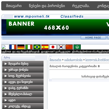
მთავარი
წესები და პირობენი
რეკლამა.
კონტა
ეყნოთ და თუ რეგისტრაციას გაივლით? გარკვეული უპირატესობით ისარგებლებთ რეკ
ᲛᲔᲜᲘᲣ
მთავარი
»
განცხადებები
»
სოფლის მეურნე
მღავარი მენიუ
მასალის რაოდენობა კატეგორიაში
:
0
მთავარი გვერდი
უძრავი ქონება
ფორუმი
ბინები თბილისში
სოფ. მეურნეობა
სანახავად დასაშვებ
ძებნა საიტზე
კარკასები, ახალი
ალკოჰოლური სასმელები
ავეჯი, და ნივთები
მშენებლობები
მზა პროდუქტები
ავეჯი
დასვ, ტურიზმი
კერძო სახლები
მებაღეობა
დამზადება-რესტავრაცია
ბინების გაქირავება
მშენებლო.მასალ
თბილისში
საზღვაო კურორტებზე
მეცხოველეობა
საოჯახო ნივთებია
მშენებლობა,
ავტო
მიწის ნაკვეთები
ბინების გაქირავება სამთო
მომსახურეობა
თბილისში
მეფუტკრეობა
ავტომობილები
კოლექც, ანტიკვ
კურორტებზე