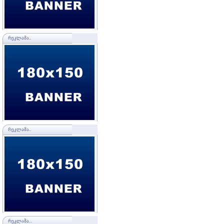
ᲠᲔᲙᲚᲐᲛᲐ..
ᲠᲔᲙᲚᲐᲛᲐ..
ᲠᲔᲙᲚᲐᲛᲐ...