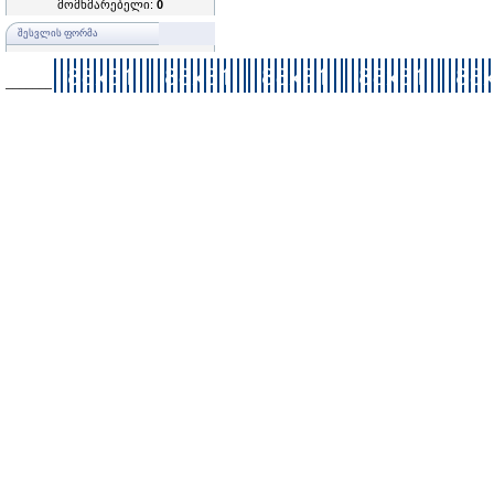
მომხმარებელი:
0
ᲨᲔᲡᲕᲚᲘᲡ ᲤᲝᲠᲛᲐ
–––––––