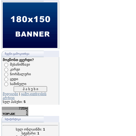
ᲩᲕᲔᲜᲘ ᲒᲐᲛᲝᲙᲘᲗᲮᲕᲐ
მოგწონთ გვერდი?
შესანიშნავი
კარგი
ნორმალური
ცუდი
საშინელი
შედეგები
|
გამოკითხვების
არქივი
სულ პასუხი:
5
ᲡᲢᲐᲢᲘᲡᲢᲘᲙᲐ
სულ ონლაინში:
1
სტუმარი:
1