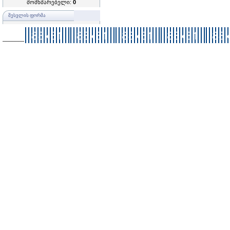
მომხმარებელი:
0
ᲨᲔᲡᲕᲚᲘᲡ ᲤᲝᲠᲛᲐ
–––––––