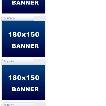
ᲠᲔᲙᲚᲐᲛᲐ..
ᲠᲔᲙᲚᲐᲛᲐ..
ᲠᲔᲙᲚᲐᲛᲐ...