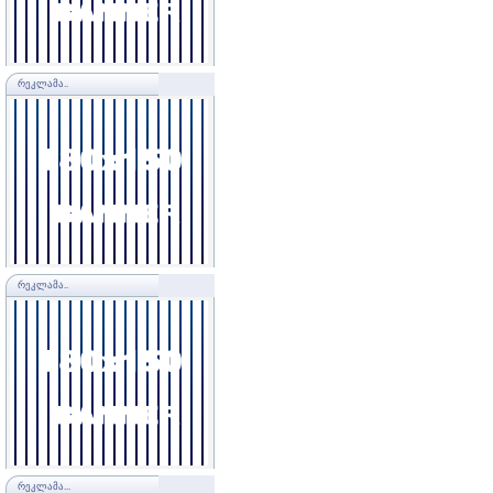
ᲠᲔᲙᲚᲐᲛᲐ..
ᲠᲔᲙᲚᲐᲛᲐ..
ᲠᲔᲙᲚᲐᲛᲐ...