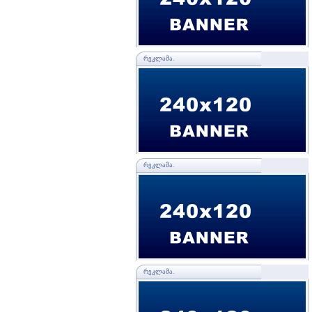
ᲠᲔᲙᲚᲐᲛᲐ.
ᲠᲔᲙᲚᲐᲛᲐ.
ᲠᲔᲙᲚᲐᲛᲐ.