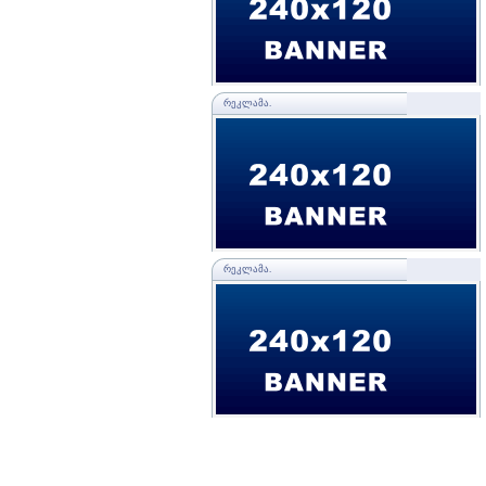
ᲠᲔᲙᲚᲐᲛᲐ.
ᲠᲔᲙᲚᲐᲛᲐ.