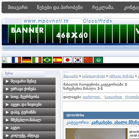
მთავარი
წესები და პირობენი
რეკლამა.
კონტა
ᲛᲔᲜᲘᲣ
მთავარი
»
განცხადებები
»
უძრავი ქონება
» 
მღავარი მენიუ
მასალის რაოდენობა კატეგორიაში
:
1
ნაჩვენებია მასალა
:
1-1
მთავარი გვერდი
უძრავი ქონება
ფორუმი
ბინები თბილისში
სოფ. მეურნეობა
დალაგება
:
თარიღით
·
სათაურით
·
რეიტინ
ძებნა საიტზე
კარკასები, ახალი
ალკოჰოლური სასმელები
ავეჯი, და ნივთები
მშენებლობები
მზა პროდუქტები
ავეჯი
დასვ, ტურიზმი
qiravdeba
კერძო სახლები
მებაღეობა
დამზადება-რესტავრაცია
ბინების გაქირავება
მშენებლო.მასალ
თბილისში
კატეგორია:
კარკასები, ახალი მშე
საზღვაო კურორტებზე
მეცხოველეობა
საოჯახო ნივთებია
მშენებლობა,
ავტო
მიწის ნაკვეთები
qiravd
ბინების გაქირავება სამთო
მომსახურეობა
თბილისში
.axali 
მეფუტკრეობა
ავტომობილები
კოლექც, ანტიკვ
კურორტებზე
gamom