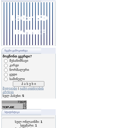
ᲩᲕᲔᲜᲘ ᲒᲐᲛᲝᲙᲘᲗᲮᲕᲐ
მოგწონთ გვერდი?
შესანიშნავი
კარგი
ნორმალური
ცუდი
საშინელი
შედეგები
|
გამოკითხვების
არქივი
სულ პასუხი:
5
ᲡᲢᲐᲢᲘᲡᲢᲘᲙᲐ
სულ ონლაინში:
1
სტუმარი:
1