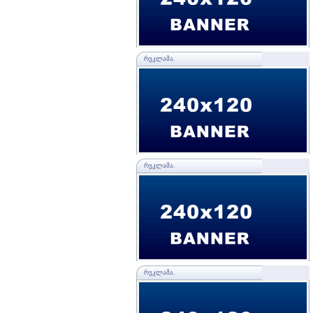
ᲠᲔᲙᲚᲐᲛᲐ.
ᲠᲔᲙᲚᲐᲛᲐ.
ᲠᲔᲙᲚᲐᲛᲐ.