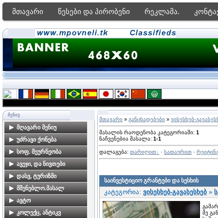
მთავარი
წესები და პირობენი
რეკლამა.
კონტა
ᲛᲔᲜᲘᲣ
მთავარი
»
განცხადებები
»
ვისესხებ-გავასეს
მღავარი მენიუ
მასალის რაოდენობა კატეგორიაში
:
1
ნაჩვენებია მასალა
:
1-1
მთავარი გვერდი
უძრავი ქონება
ფორუმი
ბინები თბილისში
სოფ. მეურნეობა
დალაგება
:
თარიღით
·
სათაურით
·
რეიტინ
ძებნა საიტზე
კარკასები, ახალი
ალკოჰოლური სასმელები
ავეჯი, და ნივთები
მშენებლობები
მზა პროდუქტები
ავეჯი
დასვ, ტურიზმი
საინვესტიციო გრანტები და სესხის
კერძო სახლები
მებაღეობა
დამზადება-რესტავრაცია
ბინების გაქირავება
მშენებლო.მასალ
თბილისში
კატეგორია:
ვისესხებ-გავასესხებ
»
ს
საზღვაო კურორტებზე
მეცხოველეობა
საოჯახო ნივთებია
მშენებლობა,
ავტო
მიწის ნაკვეთები
გამარ
ბინების გაქირავება სამთო
მომსახურეობა
თბილისში
მეფუტკრეობა
ავტომობილები
კოლექც, ანტიკვ
მე გა
კურორტებზე