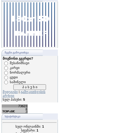
ᲩᲕᲔᲜᲘ ᲒᲐᲛᲝᲙᲘᲗᲮᲕᲐ
მოგწონთ გვერდი?
შესანიშნავი
კარგი
ნორმალური
ცუდი
საშინელი
შედეგები
|
გამოკითხვების
არქივი
სულ პასუხი:
5
ᲡᲢᲐᲢᲘᲡᲢᲘᲙᲐ
სულ ონლაინში:
1
სტუმარი:
1