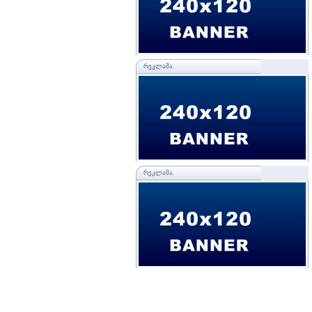
ᲠᲔᲙᲚᲐᲛᲐ.
ᲠᲔᲙᲚᲐᲛᲐ.