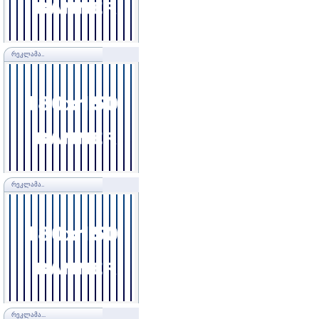
ᲠᲔᲙᲚᲐᲛᲐ..
ᲠᲔᲙᲚᲐᲛᲐ..
ᲠᲔᲙᲚᲐᲛᲐ...